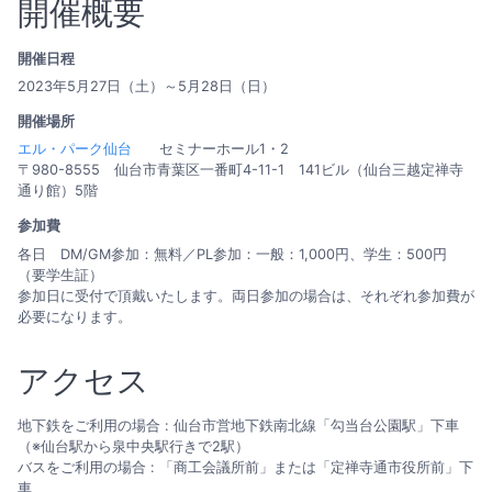
開催概要
開催日程
2023年5月27日（土）～5月28日（日）
開催場所
エル・パーク仙台
セミナーホール1・2
〒980-8555 仙台市青葉区一番町4-11-1 141ビル（仙台三越定禅寺
通り館）5階
参加費
各日 DM/GM参加：無料／PL参加：一般：1,000円、学生：500円
（要学生証）
参加日に受付で頂戴いたします。両日参加の場合は、それぞれ参加費が
必要になります。
アクセス
地下鉄をご利用の場合 : 仙台市営地下鉄南北線「勾当台公園駅」下車
（※仙台駅から泉中央駅行きで2駅）
バスをご利用の場合 : 「商工会議所前」または「定禅寺通市役所前」下
車